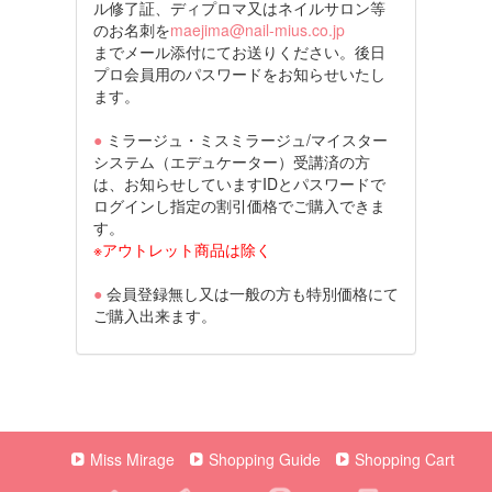
ル修了証、ディプロマ又はネイルサロン等
のお名刺を
maejima@nail-mius.co.jp
までメール添付にてお送りください。後日
プロ会員用のパスワードをお知らせいたし
ます。
●
ミラージュ・ミスミラージュ/マイスター
システム（エデュケーター）受講済の方
は、お知らせしていますIDとパスワードで
ログインし指定の割引価格でご購入できま
す。
※アウトレット商品は除く
●
会員登録無し又は一般の方も特別価格にて
ご購入出来ます。
Miss Mirage
Shopping Guide
Shopping Cart