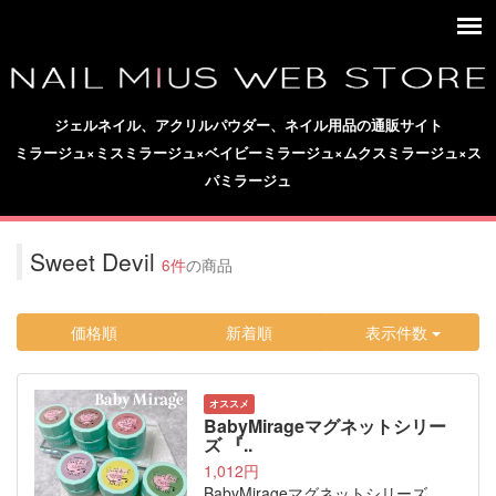
ジェルネイル、アクリルパウダー、ネイル用品の通販サイト
ミラージュ×ミスミラージュ×ベイビーミラージュ×ムクスミラージュ×ス
パミラージュ
Sweet Devil
6件
の商品
価格順
新着順
表示件数
オススメ
BabyMirageマグネットシリー
ズ 『..
1,012円
BabyMirageマグネットシリーズ