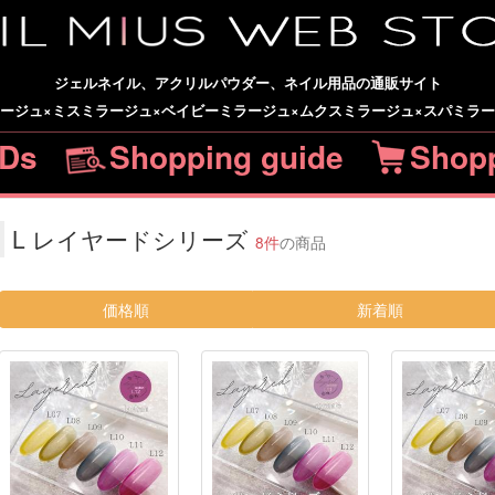
ジェルネイル、アクリルパウダー、ネイル用品の通販サイト
ージュ×ミスミラージュ×ベイビーミラージュ×ムクスミラージュ×スパミラ
Ds
Shopping guide
Shopp
L レイヤードシリーズ
8件
の商品
価格順
新着順