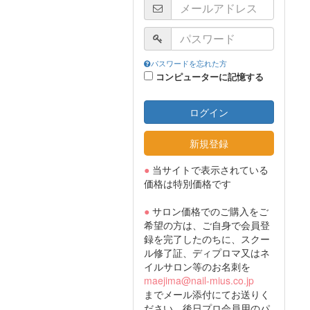
パスワードを忘れた方
コンピューターに記憶する
ログイン
新規登録
●
当サイトで表示されている
価格は特別価格です
●
サロン価格でのご購入をご
希望の方は、ご自身で会員登
録を完了したのちに、スクー
ル修了証、ディプロマ又はネ
イルサロン等のお名刺を
maejima@nail-mius.co.jp
までメール添付にてお送りく
ださい。後日プロ会員用のパ