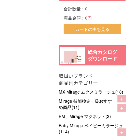
合計数量：
0
商品金額：
0円
カートの中を見る
総合カタログ
ダウンロード
取扱いブランド
商品別カテゴリー
MX Mirage ムクスミラージュ(18)
+
Mirage 技能検定一級おすす
+
め商品(11)
BM、Mirage マグネット(3)
Baby Mirage ベイビーミラージュ
+
(114)