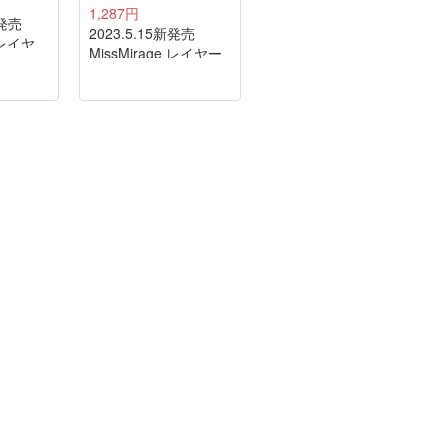
1,287円
新発売
2023.5.15新発売
e レイヤ
MissMirage レイヤー
 L03
ドシリーズ L01
nekoyanagi