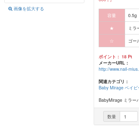
画像を拡大する
容量
0.5g
★
ミラ
☆
ゴー
ポイント：
18
Pt
メーカーURL：
http://www.nail-mius.
関連カテゴリ：
Baby Mirage ベ
BabyMirage ミラ
数量