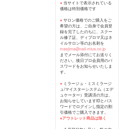
●
当サイトで表示されている
価格は特別価格です
●
サロン価格でのご購入をご
希望の方は、ご自身で会員登
録を完了したのちに、スクー
ル修了証、ディプロマ又はネ
イルサロン等のお名刺を
maejima@nail-mius.co.jp
までメール添付にてお送りく
ださい。後日プロ会員用のパ
スワードをお知らせいたしま
す。
●
ミラージュ・ミスミラージ
ュ/マイスターシステム（エデ
ュケーター）受講済の方は、
お知らせしていますIDとパス
ワードでログインし指定の割
引価格でご購入できます。
※アウトレット商品は除く