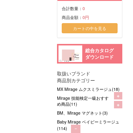
合計数量：
0
商品金額：
0円
カートの中を見る
総合カタログ
ダウンロード
取扱いブランド
商品別カテゴリー
MX Mirage ムクスミラージュ(18)
+
Mirage 技能検定一級おすす
+
め商品(11)
BM、Mirage マグネット(3)
Baby Mirage ベイビーミラージュ
(114)
－