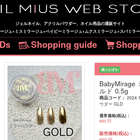
ジェルネイル、アクリルパウダー、ネイル用品の通販サイト
ージュ×ミスミラージュ×ベイビーミラージュ×ムクスミラージュ×スパミラ
Ds
Shopping guide
Shopp
残りわずか
BabyMira
ルド 0.5g
商品コード：
2024
ウダー GLD
通常価格(税込)：
660
円
販売価格(税込)：
660
円