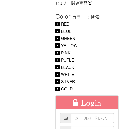
セミナー関連商品(2)
Color
カラーで検索
RED
BLUE
GREEN
YELLOW
PINK
PUPLE
BLACK
WHITE
SILVER
GOLD
Login