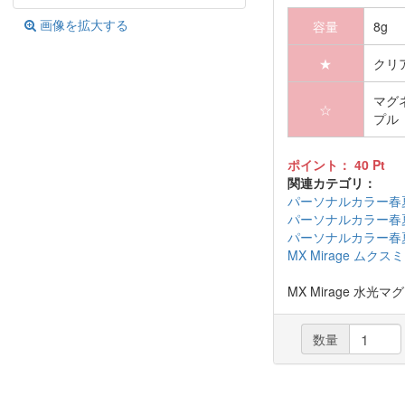
画像を拡大する
容量
8g
★
クリ
マグ
☆
プル
ポイント：
40
Pt
関連カテゴリ：
パーソナルカラー春
パーソナルカラー春
パーソナルカラー春
MX Mirage ムク
MX Mirage 水光マ
数量