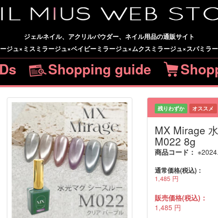
ジェルネイル、アクリルパウダー、ネイル用品の通販サイト
ージュ×ミスミラージュ×ベイビーミラージュ×ムクスミラージュ×スパミラ
Ds
Shopping guide
Shopp
残りわずか
オススメ
MX Mirag
M022 8g
商品コード：
※2024
通常価格(税込)：
1,485
円
販売価格(税込)：
1,485
円