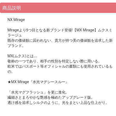
商品説明
NX Mirage
Mirageより5つ目となる新ブランド登場!【MX Mirage】ムクスミ
ラージュ
既存の価値観に囚われない、貴方が持つ美の価値観を追求した新
ブランド。
MX(ムクス)とは…
敬称の一つであり、相手の性別を特定しない際に用いる。
欧米ではパスポート等オフィシャルの書類にも使用されているも
の。
★MX Mirage『水光マグシースルー』
「水光マグフラッシュ」を更に進化。
繊細さとまろやかな艶感を極めたアップグレード版。
透け感を追求しシルクのように、光をまとい上品な仕上がり。