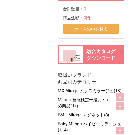
合計数量：
0
商品金額：
0円
カートの中を見る
総合カタログ
ダウンロード
取扱いブランド
商品別カテゴリー
MX Mirage ムクスミラージュ(18)
+
Mirage 技能検定一級おすす
+
め商品(11)
BM、Mirage マグネット(3)
Baby Mirage ベイビーミラージュ
+
(114)