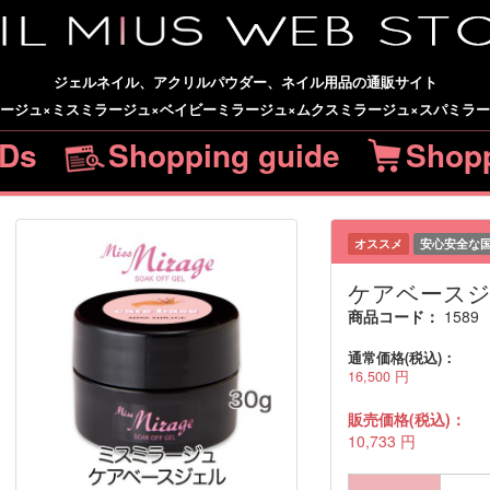
ジェルネイル、アクリルパウダー、ネイル用品の通販サイト
ージュ×ミスミラージュ×ベイビーミラージュ×ムクスミラージュ×スパミラ
Ds
Shopping guide
Shopp
オススメ
安心安全な
ケアベースジェ
商品コード：
1589
通常価格(税込)：
16,500
円
販売価格(税込)：
10,733
円