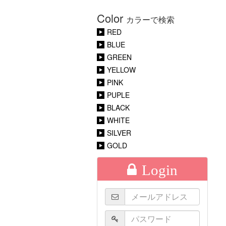
Color
カラーで検索
RED
BLUE
GREEN
YELLOW
PINK
PUPLE
BLACK
WHITE
SILVER
GOLD
Login