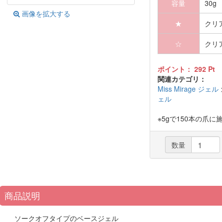
容量
30g
画像を拡大する
★
クリ
☆
クリ
ポイント：
292
Pt
関連カテゴリ：
Miss Mirage ジェル
ェル
※5gで150本の爪に
数量
商品説明
ソークオフタイプのベースジェル